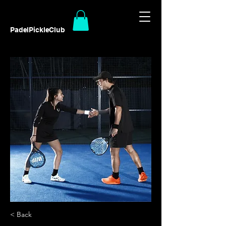
PadelPickleClub
< Back