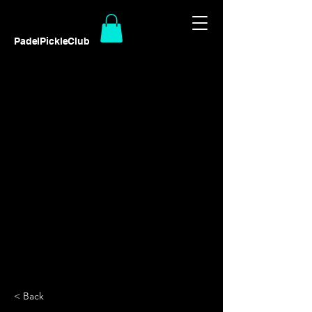
PadelPickleClub
< Back