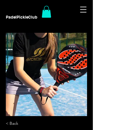
PadelPickleClub
< Back