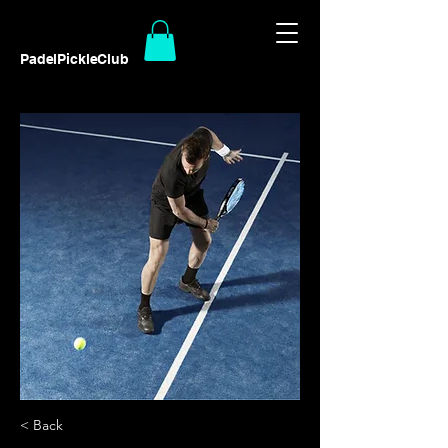
PadelPickleClub
< Back