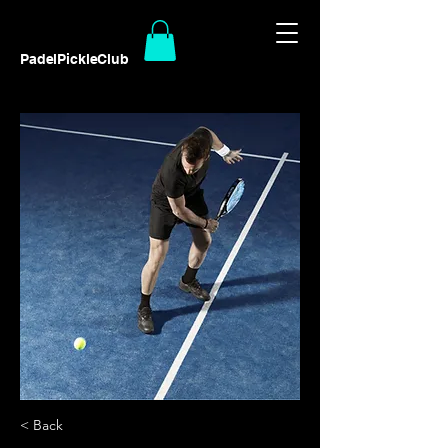
PadelPickleClub
< Back