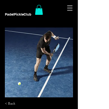
PadelPickleClub
< Back