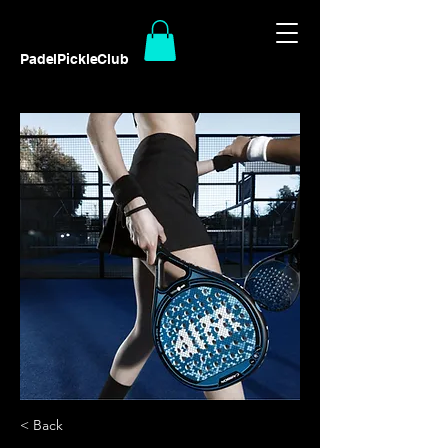
PadelPickleClub
< Back